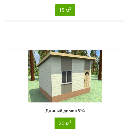
2
15 м
Дачный домик 5*4
2
20 м