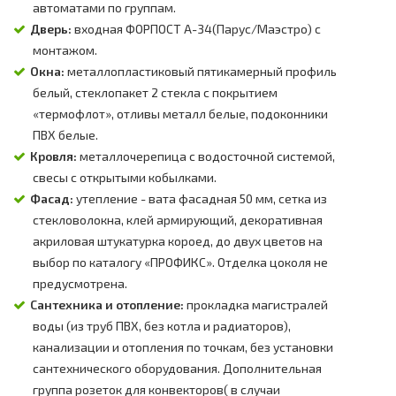
автоматами по группам.
Дверь:
входная ФОРПОСТ А-34(Парус/Маэстро) с
монтажом.
Окна:
металлопластиковый пятикамерный профиль
белый, стеклопакет 2 стекла с покрытием
«термофлот», отливы металл белые, подоконники
ПВХ белые.
Кровля:
металлочерепица с водосточной системой,
свесы с открытыми кобылками.
Фасад:
утепление - вата фасадная 50 мм, сетка из
стекловолокна, клей армирующий, декоративная
акриловая штукатурка короед, до двух цветов на
выбор по каталогу «ПРОФИКС». Отделка цоколя не
предусмотрена.
Сантехника и отопление:
прокладка магистралей
воды (из труб ПВХ, без котла и радиаторов),
канализации и отопления по точкам, без установки
сантехнического оборудования. Дополнительная
группа розеток для конвекторов( в случаи