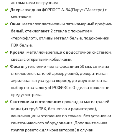
автоматами по группам.
Дверь:
входная ФОРПОСТ А-34(Парус/Маэстро) с
монтажом.
Окна:
металлопластиковый пятикамерный профиль
белый, стеклопакет 2 стекла с покрытием
«термофлот», отливы металл белые, подоконники
ПВХ белые.
Кровля:
металлочерепица с водосточной системой,
свесы с открытыми кобылками.
Фасад:
утепление - вата фасадная 50 мм, сетка из
стекловолокна, клей армирующий, декоративная
акриловая штукатурка короед, до двух цветов на
выбор по каталогу «ПРОФИКС». Отделка цоколя не
предусмотрена.
Сантехника и отопление:
прокладка магистралей
воды (из труб ПВХ, без котла и радиаторов),
канализации и отопления по точкам, без установки
сантехнического оборудования. Дополнительная
группа розеток для конвекторов( в случаи